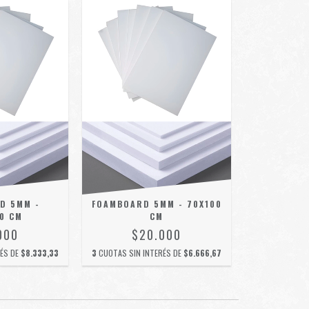
D 5MM -
FOAMBOARD 5MM - 70X100
0 CM
CM
000
$20.000
RÉS DE
$8.333,33
3
CUOTAS SIN INTERÉS DE
$6.666,67