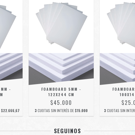
0MM -
FOAMBOARD 5MM -
FOAMBOAR
CM
122X244 CM
100X14
0
$45.000
$25.
E
$22.666,67
3
CUOTAS SIN INTERÉS DE
$15.000
3
CUOTAS SIN INTE
SEGUINOS