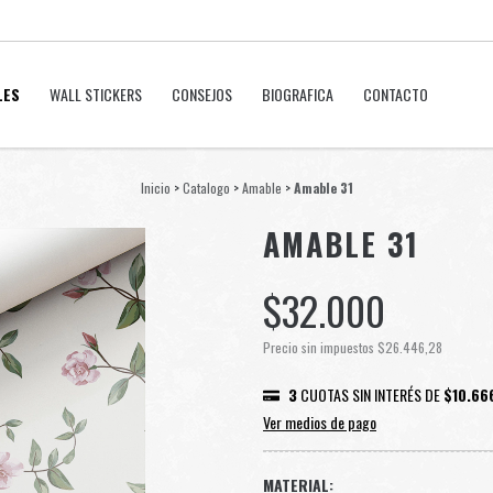
LES
WALL STICKERS
CONSEJOS
BIOGRAFICA
CONTACTO
Inicio
>
Catalogo
>
Amable
>
Amable 31
AMABLE 31
$32.000
Precio sin impuestos
$26.446,28
3
CUOTAS SIN INTERÉS DE
$10.66
Ver medios de pago
MATERIAL: