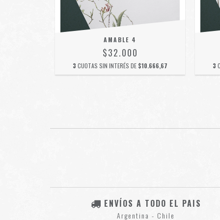
AMABLE 4
$32.000
$10.666,67
3
CUOTAS SIN INTERÉS DE
$10.666,67
3
ENVÍOS A TODO EL PAIS
Argentina - Chile