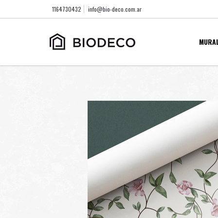
1164730432
info@bio-deco.com.ar
MURA