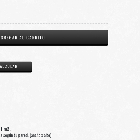
CAMBIAR CP
ALCULAR
 1 m2.
según tu pared. (ancho x alto)