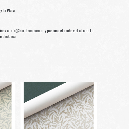
y La Plata
binos a
info@bio-deco.com.ar
y pasanos el ancho x el alto de tu
do
click acá.