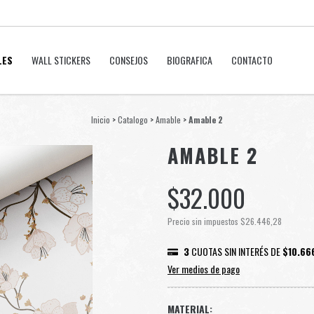
LES
WALL STICKERS
CONSEJOS
BIOGRAFICA
CONTACTO
Inicio
>
Catalogo
>
Amable
>
Amable 2
AMABLE 2
$32.000
Precio sin impuestos
$26.446,28
3
CUOTAS SIN INTERÉS DE
$10.66
Ver medios de pago
MATERIAL: