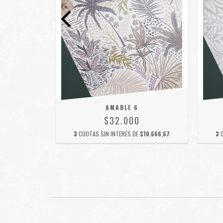
AMABLE 6
$32.000
$10.666,67
3
CUOTAS SIN INTERÉS DE
$10.666,67
3