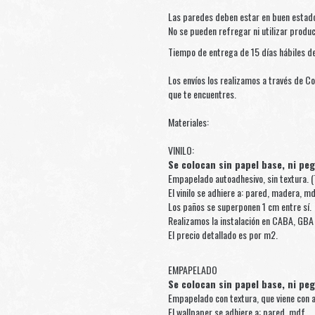
Las paredes deben estar en buen estado
No se pueden refregar ni utilizar produ
Tiempo de entrega de 15 días hábiles de
Los envíos los realizamos a través de Co
que te encuentres.
Materiales:
VINILO:
Se colocan sin papel base, ni pe
Empapelado autoadhesivo, sin textura. (
El vinilo se adhiere a: pared, madera, md
Los paños se superponen 1 cm entre sí.
Realizamos la instalación en CABA, GBA 
El precio detallado es por m2.
EMPAPELADO
Se colocan sin papel base, ni pe
Empapelado con textura, que viene con a
El wallpaper se adhiere a: pared, mdf.