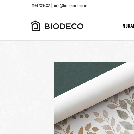
1164730432
info@bio-deco.com.ar
MURA