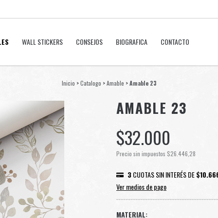
LES
WALL STICKERS
CONSEJOS
BIOGRAFICA
CONTACTO
Inicio
>
Catalogo
>
Amable
>
Amable 23
AMABLE 23
$32.000
Precio sin impuestos
$26.446,28
3
CUOTAS SIN INTERÉS DE
$10.66
Ver medios de pago
MATERIAL: