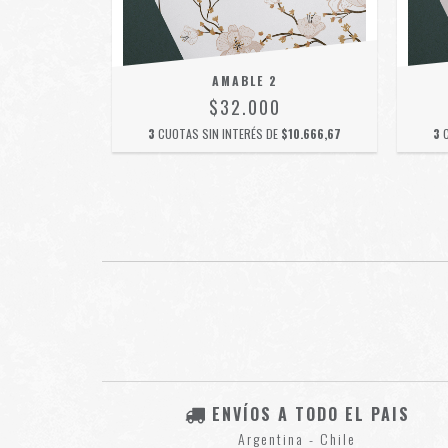
AMABLE 2
$32.000
$10.666,67
3
CUOTAS SIN INTERÉS DE
$10.666,67
3
ENVÍOS A TODO EL PAIS
Argentina - Chile